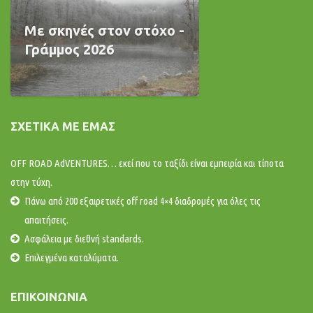
Με σκηνές στον στόχο -
Γράμμος 2026
ΣΧΕΤΙΚΆ ΜΕ ΕΜΆΣ
OFF ROAD AdVENTURES… εκεί που το ταξίδι είναι εμπειρία και τίποτα
στην τύχη.
Πάνω από 200 εξαιρετικές off road 4×4 διαδρομές για όλες τις
απαιτήσεις.
Ασφάλεια με διεθνή standards.
Επιλεγμένα καταλύματα.
ΕΠΙΚΟΙΝΩΝΊΑ