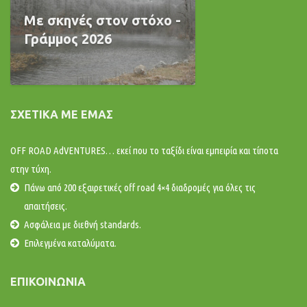
Με σκηνές στον στόχο -
Γράμμος 2026
ΣΧΕΤΙΚΆ ΜΕ ΕΜΆΣ
OFF ROAD AdVENTURES… εκεί που το ταξίδι είναι εμπειρία και τίποτα
στην τύχη.
Πάνω από 200 εξαιρετικές off road 4×4 διαδρομές για όλες τις
απαιτήσεις.
Ασφάλεια με διεθνή standards.
Επιλεγμένα καταλύματα.
ΕΠΙΚΟΙΝΩΝΊΑ