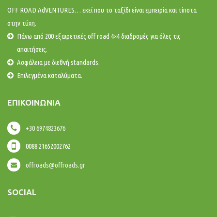
OFF ROAD AdVENTURES… εκεί που το ταξίδι είναι εμπειρία και τίποτα
στην τύχη.
Πάνω από 200 εξαιρετικές off road 4×4 διαδρομές για όλες τις
απαιτήσεις.
Ασφάλεια με διεθνή standards.
Επιλεγμένα καταλύματα.
ΕΠΙΚΟΙΝΩΝΊΑ
+30 6974823676
0088 21652002762
offroads@offroads.gr
SOCIAL