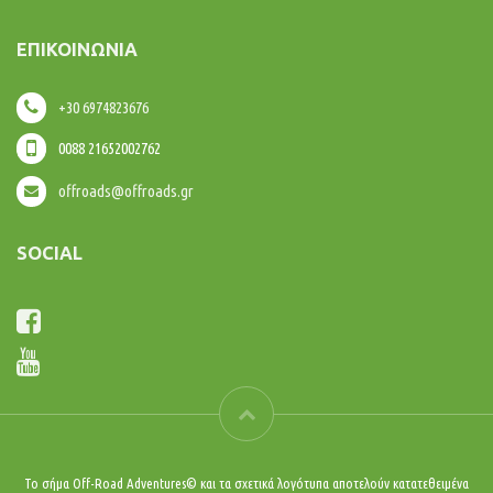
ΕΠΙΚΟΙΝΩΝΊΑ
+30 6974823676
0088 21652002762
offroads@offroads.gr
SOCIAL
Το σήμα Off-Road Adventures© και τα σχετικά λογότυπα αποτελούν κατατεθειμένα