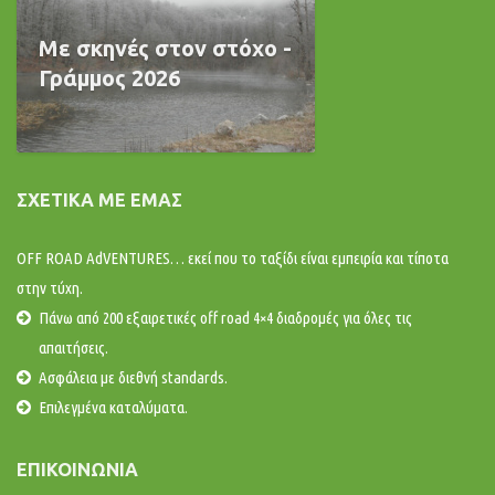
Με σκηνές στον στόχο -
Γράμμος 2026
ΣΧΕΤΙΚΆ ΜΕ ΕΜΆΣ
OFF ROAD AdVENTURES… εκεί που το ταξίδι είναι εμπειρία και τίποτα
στην τύχη.
Πάνω από 200 εξαιρετικές off road 4×4 διαδρομές για όλες τις
απαιτήσεις.
Ασφάλεια με διεθνή standards.
Επιλεγμένα καταλύματα.
ΕΠΙΚΟΙΝΩΝΊΑ