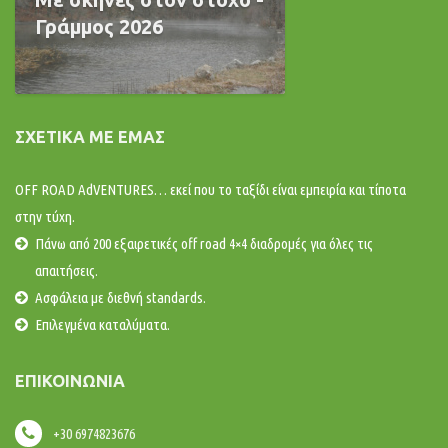
Γράμμος 2026
ΣΧΕΤΙΚΆ ΜΕ ΕΜΆΣ
OFF ROAD AdVENTURES… εκεί που το ταξίδι είναι εμπειρία και τίποτα
στην τύχη.
Πάνω από 200 εξαιρετικές off road 4×4 διαδρομές για όλες τις
απαιτήσεις.
Ασφάλεια με διεθνή standards.
Επιλεγμένα καταλύματα.
ΕΠΙΚΟΙΝΩΝΊΑ
+30 6974823676