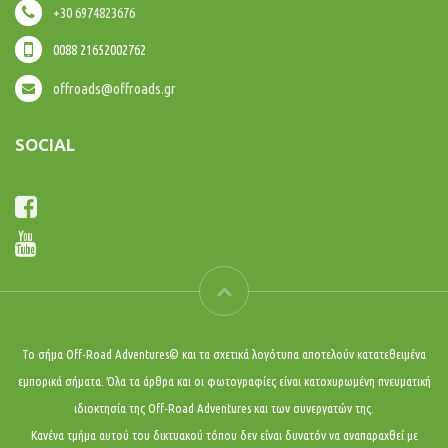
+30 6974823676
0088 21652002762
offroads@offroads.gr
SOCIAL
Το σήμα Off-Road Adventures© και τα σχετικά λογότυπα αποτελούν κατατεθειμένα
εμπορικά σήματα. Όλα τα άρθρα και οι φωτογραφίες είναι κατοχυρωμένη πνευματική
ιδιοκτησία της Off-Road Adventures και των συνεργατών της.
Κανένα τμήμα αυτού του δικτυακού τόπου δεν είναι δυνατόν να αναπαραχθεί με