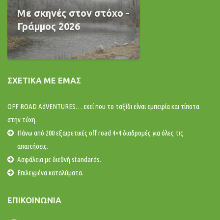
Με σκηνές στον στόχο -
Γράμμος 2026
ΣΧΕΤΙΚΆ ΜΕ ΕΜΆΣ
OFF ROAD AdVENTURES… εκεί που το ταξίδι είναι εμπειρία και τίποτα
στην τύχη.
Πάνω από 200 εξαιρετικές off road 4×4 διαδρομές για όλες τις
απαιτήσεις.
Ασφάλεια με διεθνή standards.
Επιλεγμένα καταλύματα.
ΕΠΙΚΟΙΝΩΝΊΑ