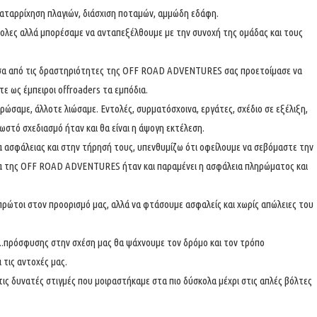
καταρρίχηση πλαγιών, διάσχιση ποταμών, αμμώδη εδάφη.
σκολες αλλά μπορέσαμε να ανταπεξέλθουμε με την συνοχή της ομάδας και τους
μέσα από τις δραστηριότητες της OFF ROAD ADVENTURES σας προετοίμασε να
τε ως έμπειροι offroaders τα εμπόδια.
ρώσαμε, άλλοτε λιώσαμε. Εντολές, συρματόσχοινα, εργάτες, σχέδιο σε εξέλιξη,
ωστό σχεδιασμό ήταν και θα είναι η άψογη εκτέλεση.
α ασφάλειας και στην τήρησή τους, υπενθυμίζω ότι οφείλουμε να σεβόμαστε την
ια της OFF ROAD ADVENTURES ήταν και παραμένει η ασφάλεια πληρώματος και
 πρώτοι στον προορισμό μας, αλλά να φτάσουμε ασφαλείς και χωρίς απώλειες του
ία….πρόσφυσης στην σχέση μας θα ψάχνουμε τον δρόμο και τον τρόπο
τις αντοχές μας.
τις δυνατές στιγμές που μοιραστήκαμε στα πιο δύσκολα μέχρι στις απλές βόλτες