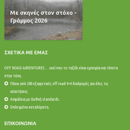
Με σκηνές στον στόχο -
Γράμμος 2026
ΣΧΕΤΙΚΆ ΜΕ ΕΜΆΣ
OFF ROAD AdVENTURES… εκεί που το ταξίδι είναι εμπειρία και τίποτα
στην τύχη.
Πάνω από 200 εξαιρετικές off road 4×4 διαδρομές για όλες τις
απαιτήσεις.
Ασφάλεια με διεθνή standards.
Επιλεγμένα καταλύματα.
ΕΠΙΚΟΙΝΩΝΊΑ