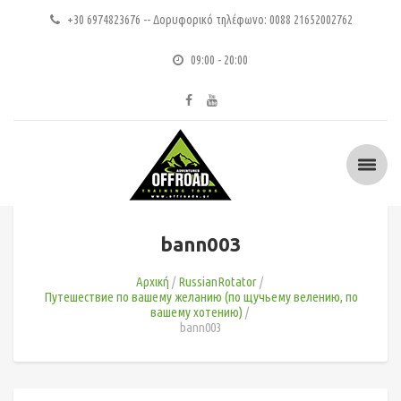
+30 6974823676 -- Δορυφορικό τηλέφωνο: 0088 21652002762
09:00 - 20:00
bann003
Αρχική
RussianRotator
Путешествие по вашему желанию (по щучьему велению, по
вашему хотению)
bann003