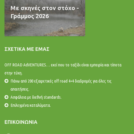
Με σκηνές στον στόχο -
Γράμμος 2026
ΣΧΕΤΙΚΆ ΜΕ ΕΜΆΣ
OFF ROAD AdVENTURES… εκεί που το ταξίδι είναι εμπειρία και τίποτα
στην τύχη.
Πάνω από 200 εξαιρετικές off road 4×4 διαδρομές για όλες τις
απαιτήσεις.
Ασφάλεια με διεθνή standards.
Επιλεγμένα καταλύματα.
ΕΠΙΚΟΙΝΩΝΊΑ