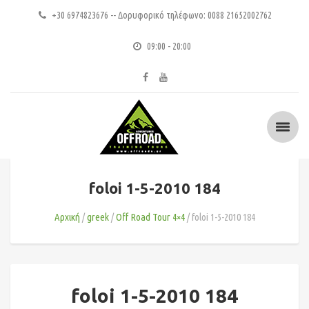
+30 6974823676 -- Δορυφορικό τηλέφωνο: 0088 21652002762
09:00 - 20:00
foloi 1-5-2010 184
Αρχική
greek
Οff Road Tour 4×4
foloi 1-5-2010 184
foloi 1-5-2010 184