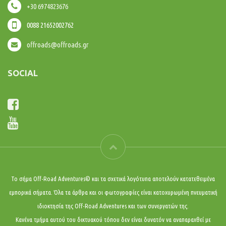
+30 6974823676
0088 21652002762
offroads@offroads.gr
SOCIAL
Το σήμα Off-Road Adventures© και τα σχετικά λογότυπα αποτελούν κατατεθειμένα
εμπορικά σήματα. Όλα τα άρθρα και οι φωτογραφίες είναι κατοχυρωμένη πνευματική
ιδιοκτησία της Off-Road Adventures και των συνεργατών της.
Κανένα τμήμα αυτού του δικτυακού τόπου δεν είναι δυνατόν να αναπαραχθεί με