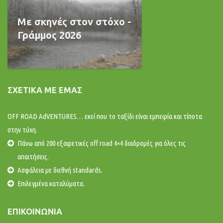
Με σκηνές στον στόχο -
Γράμμος 2026
ΣΧΕΤΙΚΆ ΜΕ ΕΜΆΣ
OFF ROAD AdVENTURES… εκεί που το ταξίδι είναι εμπειρία και τίποτα
στην τύχη.
Πάνω από 200 εξαιρετικές off road 4×4 διαδρομές για όλες τις
απαιτήσεις.
Ασφάλεια με διεθνή standards.
Επιλεγμένα καταλύματα.
ΕΠΙΚΟΙΝΩΝΊΑ