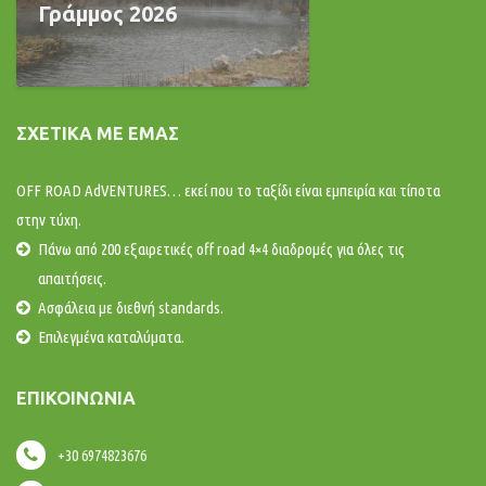
Γράμμος 2026
ΣΧΕΤΙΚΆ ΜΕ ΕΜΆΣ
OFF ROAD AdVENTURES… εκεί που το ταξίδι είναι εμπειρία και τίποτα
στην τύχη.
Πάνω από 200 εξαιρετικές off road 4×4 διαδρομές για όλες τις
απαιτήσεις.
Ασφάλεια με διεθνή standards.
Επιλεγμένα καταλύματα.
ΕΠΙΚΟΙΝΩΝΊΑ
+30 6974823676