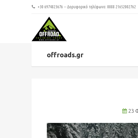
+30 6974823676 -- Δορυφορικό τηλέφωνο: 0088 21652002762
offroads.gr
23 