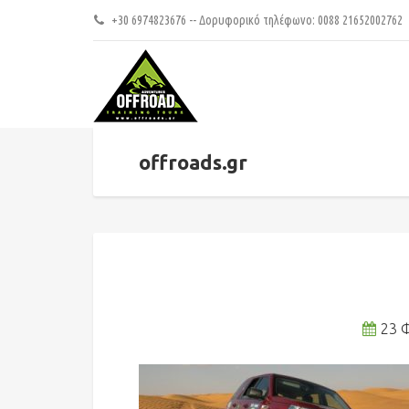
+30 6974823676 -- Δορυφορικό τηλέφωνο: 0088 21652002762
offroads.gr
23 