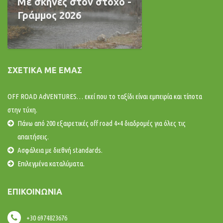
Με σκηνές στον στόχο -
Γράμμος 2026
ΣΧΕΤΙΚΆ ΜΕ ΕΜΆΣ
OFF ROAD AdVENTURES… εκεί που το ταξίδι είναι εμπειρία και τίποτα
στην τύχη.
Πάνω από 200 εξαιρετικές off road 4×4 διαδρομές για όλες τις
απαιτήσεις.
Ασφάλεια με διεθνή standards.
Επιλεγμένα καταλύματα.
ΕΠΙΚΟΙΝΩΝΊΑ
+30 6974823676