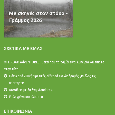
Με σκηνές στον στόχο -
Γράμμος 2026
ΣΧΕΤΙΚΆ ΜΕ ΕΜΆΣ
OFF ROAD AdVENTURES… εκεί που το ταξίδι είναι εμπειρία και τίποτα
στην τύχη.
Πάνω από 200 εξαιρετικές off road 4×4 διαδρομές για όλες τις
απαιτήσεις.
Ασφάλεια με διεθνή standards.
Επιλεγμένα καταλύματα.
ΕΠΙΚΟΙΝΩΝΊΑ