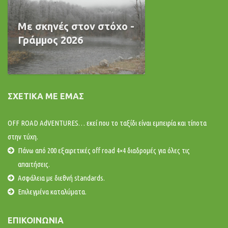
Με σκηνές στον στόχο -
Γράμμος 2026
ΣΧΕΤΙΚΆ ΜΕ ΕΜΆΣ
OFF ROAD AdVENTURES… εκεί που το ταξίδι είναι εμπειρία και τίποτα
στην τύχη.
Πάνω από 200 εξαιρετικές off road 4×4 διαδρομές για όλες τις
απαιτήσεις.
Ασφάλεια με διεθνή standards.
Επιλεγμένα καταλύματα.
ΕΠΙΚΟΙΝΩΝΊΑ