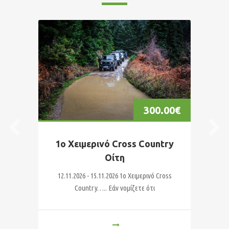
00
€
300.00
€
1ο Χειμερινό Cross Country
Οίτη
2
Το
12.11.2026 - 15.11.2026 1o Χειμερινό Cross
Country….. Εάν νομίζετε ότι