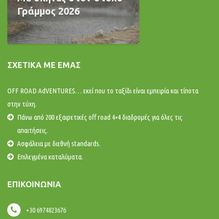
Γράμμος 2026
ΣΧΕΤΙΚΆ ΜΕ ΕΜΆΣ
OFF ROAD AdVENTURES… εκεί που το ταξίδι είναι εμπειρία και τίποτα
στην τύχη.
Πάνω από 200 εξαιρετικές off road 4×4 διαδρομές για όλες τις
απαιτήσεις.
Ασφάλεια με διεθνή standards.
Επιλεγμένα καταλύματα.
ΕΠΙΚΟΙΝΩΝΊΑ
+30 6974823676