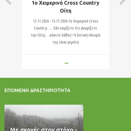
1ο Χειμερινό Cross Country
Οίτη
2
Το
12.11.2026 - 15.11.2026 1o Χειμερινό Cross
ε
η
Country….. Εάν νομίζετε ότι γνωρίζετε
γο
την Οίτη….κάνετε λάθος! Η δυτική πλευρά
της είναι γεμάτη
ΕΠΌΜΕΝΗ ΔΡΑΣΤΗΡΙΌΤΗΤΑ
Με σκηνές στον στόχο -