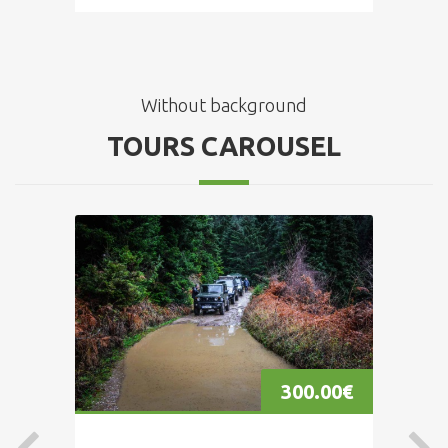
Without background
TOURS CAROUSEL
00
€
300.00
€