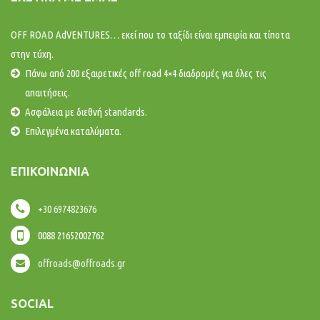
OFF ROAD AdVENTURES… εκεί που το ταξίδι είναι εμπειρία και τίποτα
στην τύχη.
Πάνω από 200 εξαιρετικές off road 4×4 διαδρομές για όλες τις
απαιτήσεις.
Ασφάλεια με διεθνή standards.
Επιλεγμένα καταλύματα.
ΕΠΙΚΟΙΝΩΝΊΑ
+30 6974823676
0088 21652002762
offroads@offroads.gr
SOCIAL