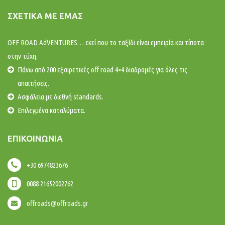
ΣΧΕΤΙΚΆ ΜΕ ΕΜΆΣ
OFF ROAD AdVENTURES… εκεί που το ταξίδι είναι εμπειρία και τίποτα
στην τύχη.
Πάνω από 200 εξαιρετικές off road 4×4 διαδρομές για όλες τις
απαιτήσεις.
Ασφάλεια με διεθνή standards.
Επιλεγμένα καταλύματα.
ΕΠΙΚΟΙΝΩΝΊΑ
+30 6974823676
0088 21652002762
offroads@offroads.gr