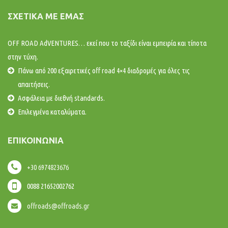
ΣΧΕΤΙΚΆ ΜΕ ΕΜΆΣ
OFF ROAD AdVENTURES… εκεί που το ταξίδι είναι εμπειρία και τίποτα
στην τύχη.
Πάνω από 200 εξαιρετικές off road 4×4 διαδρομές για όλες τις
απαιτήσεις.
Ασφάλεια με διεθνή standards.
Επιλεγμένα καταλύματα.
ΕΠΙΚΟΙΝΩΝΊΑ
+30 6974823676
0088 21652002762
offroads@offroads.gr