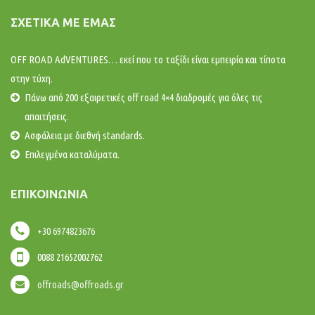
ΣΧΕΤΙΚΆ ΜΕ ΕΜΆΣ
OFF ROAD AdVENTURES… εκεί που το ταξίδι είναι εμπειρία και τίποτα
στην τύχη.
Πάνω από 200 εξαιρετικές off road 4×4 διαδρομές για όλες τις
απαιτήσεις.
Ασφάλεια με διεθνή standards.
Επιλεγμένα καταλύματα.
ΕΠΙΚΟΙΝΩΝΊΑ
+30 6974823676
0088 21652002762
offroads@offroads.gr