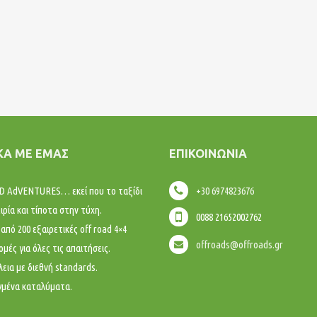
ΚΆ ΜΕ ΕΜΆΣ
ΕΠΙΚΟΙΝΩΝΊΑ
 AdVENTURES… εκεί που το ταξίδι
+30 6974823676
ειρία και τίποτα στην τύχη.
0088 21652002762
από 200 εξαιρετικές off road 4×4
offroads@offroads.gr
μές για όλες τις απαιτήσεις.
εια με διεθνή standards.
γμένα καταλύματα.